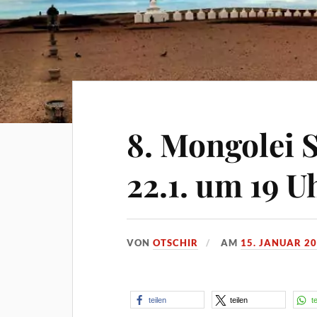
8. Mongolei
22.1. um 19 U
VON
OTSCHIR
AM
15. JANUAR 2
teilen
teilen
t