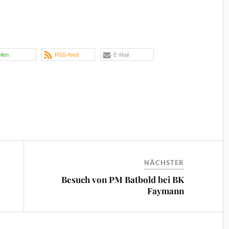
eilen
RSS-feed
E-Mail
NÄCHSTER
Besuch von PM Batbold bei BK
Faymann