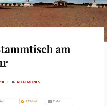
 Stammtisch am
hr
010
IN
ALLGEMEINES
eilen
RSS-feed
E-Mail