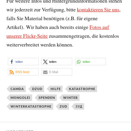
Für weitere Infos und Hintergrundinformationen stehen
wir jederzeit zur Verfügung, bitte
kontaktieren Sie uns
,
falls Sie Material benötigen (z.B. für eigene
Artikel). Wir haben auch bereits einige
Fotos auf
unserer Flickr-Seite
zusammengetragen, die kostenlos
weiterverbreitet werden können.
teilen
teilen
teilen
RSS-feed
E-Mail
CAMDA
DZUD
HILFE
KATASTROPHE
MONGOLEI
SPENDEN
WINTER
WINTERKATASTROPHE
ZUD
ЗУД