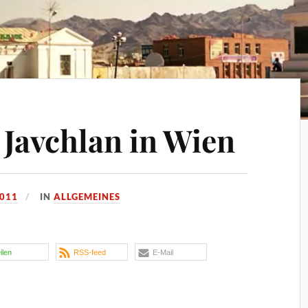
 Javchlan in Wien
2011
IN
ALLGEMEINES
eilen
RSS-feed
E-Mail