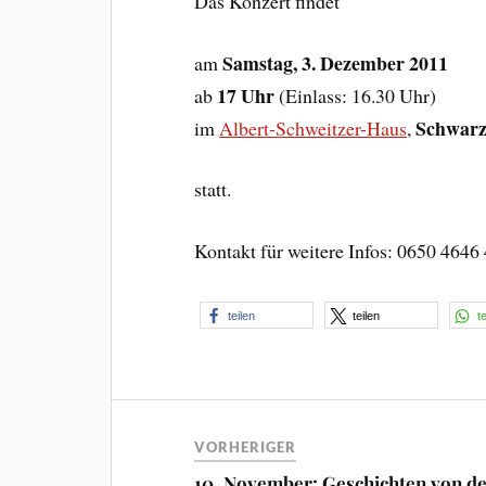
Das Konzert findet
Samstag, 3. Dezember 2011
am
17 Uhr
ab
(Einlass: 16.30 Uhr)
Schwarz
im
Albert-Schweitzer-Haus
,
statt.
Kontakt für weitere Infos: 0650 4646
teilen
teilen
t
VORHERIGER
10. November: Geschichten von d