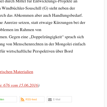
l durch Mittel für Entwicklungs-Projekte an
a Windbüchler-Souschill (G) sieht neben der
urch das Abkommen aber auch Handlungsbedarf.
he Anreize setzen, statt etwaige Kürzungen bei der
roblemen im Rahmen von
n. Gegen eine „Doppelzüngigkeit“ sprach sich
tung von Menschenrechten in der Mongolei einfach
ür wirtschaftliche Perspektiven über Bord
rischen Materialien
r. 676 vom 15.06.2016
)
eilen
RSS-feed
E-Mail