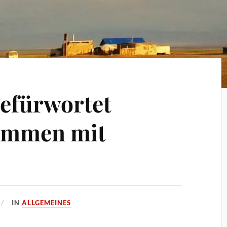
befürwortet
mmen mit
IN
ALLGEMEINES