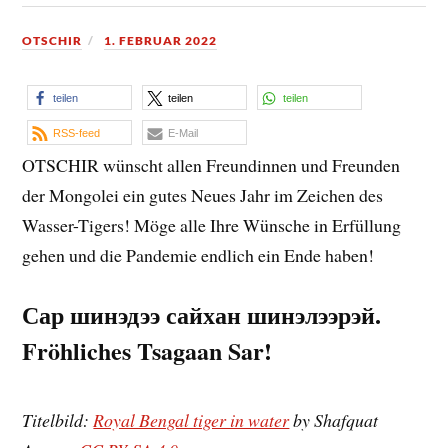
OTSCHIR
1. FEBRUAR 2022
teilen
teilen
teilen
RSS-feed
E-Mail
OTSCHIR wünscht allen Freundinnen und Freunden
der Mongolei ein gutes Neues Jahr im Zeichen des
Wasser-Tigers! Möge alle Ihre Wünsche in Erfüllung
gehen und die Pandemie endlich ein Ende haben!
Сар шинэдээ сайхан шинэлээрэй.
Fröhliches Tsagaan Sar!
Titelbild:
Royal Bengal tiger in water
by Shafquat