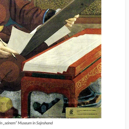
n „seinem“ Museum in Sajnshand